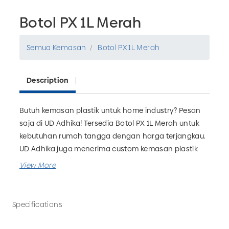
Botol PX 1L Merah
Semua Kemasan
Botol PX 1L Merah
Description
Butuh kemasan plastik untuk home industry? Pesan
saja di UD Adhika! Tersedia Botol PX 1L Merah untuk
kebutuhan rumah tangga dengan harga terjangkau.
UD Adhika juga menerima custom kemasan plastik
yang bisa disesuaikan dengan kebutuhan bisnis
Anda. Tunggu apa lagi? Pesan sekarang hanya di UD
Adhika, Pabrik Kemasan Plastik Malang.
Specifications