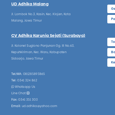
UD Adhika Malang
Ge
Jl. Lombok No.3, Kasin, Kec. Klojen, Kota
Po
Malang, Jawa Timur
CV Adhika Karunia Sejati (Surabaya)
To
Jl. Kolonel Sugiono Panjunan Gg. III No.63,
Kepuhkiriman, Kec. Waru, Kabupaten
Bo
Sidoarjo, Jawa Timur
Ke
Tel/WA:
081285893865
Tel:
0341 324 862
Whatsapp Us
Line Chat
Fax:
0341 351 303
Email:
ud.adhika@yahoo.com