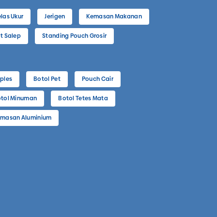
las Ukur
Jerigen
Kemasan Makanan
t Salep
Standing Pouch Grosir
ples
Botol Pet
Pouch Cair
tol Minuman
Botol Tetes Mata
masan Aluminium