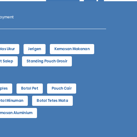
Payment
las Ukur
Jerigen
Kemasan Makanan
t Salep
Standing Pouch Grosir
ples
Botol Pet
Pouch Cair
tol Minuman
Botol Tetes Mata
masan Aluminium