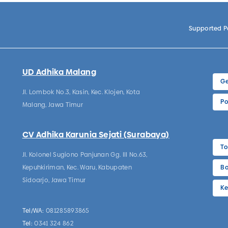
Supported 
UD Adhika Malang
Ge
Jl. Lombok No.3, Kasin, Kec. Klojen, Kota
Po
Malang, Jawa Timur
CV Adhika Karunia Sejati (Surabaya)
To
Jl. Kolonel Sugiono Panjunan Gg. III No.63,
Kepuhkiriman, Kec. Waru, Kabupaten
Bo
Sidoarjo, Jawa Timur
Ke
Tel/WA:
081285893865
Tel:
0341 324 862