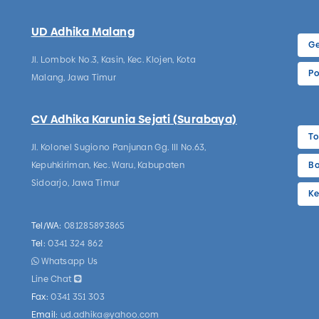
UD Adhika Malang
Ge
Jl. Lombok No.3, Kasin, Kec. Klojen, Kota
Po
Malang, Jawa Timur
CV Adhika Karunia Sejati (Surabaya)
To
Jl. Kolonel Sugiono Panjunan Gg. III No.63,
Kepuhkiriman, Kec. Waru, Kabupaten
Bo
Sidoarjo, Jawa Timur
Ke
Tel/WA:
081285893865
Tel:
0341 324 862
Whatsapp Us
Line Chat
Fax:
0341 351 303
Email:
ud.adhika@yahoo.com