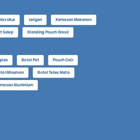
las Ukur
Jerigen
Kemasan Makanan
t Salep
Standing Pouch Grosir
ples
Botol Pet
Pouch Cair
tol Minuman
Botol Tetes Mata
masan Aluminium