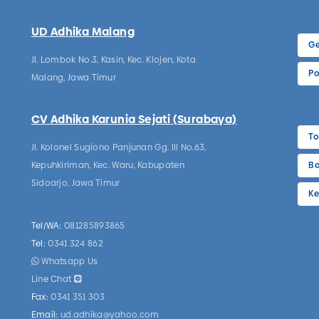
UD Adhika Malang
Ge
Jl. Lombok No.3, Kasin, Kec. Klojen, Kota
Po
Malang, Jawa Timur
CV Adhika Karunia Sejati (Surabaya)
To
Jl. Kolonel Sugiono Panjunan Gg. III No.63,
Kepuhkiriman, Kec. Waru, Kabupaten
Bo
Sidoarjo, Jawa Timur
Ke
Tel/WA:
081285893865
Tel:
0341 324 862
Whatsapp Us
Line Chat
Fax:
0341 351 303
Email:
ud.adhika@yahoo.com