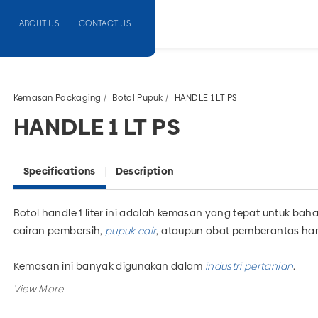
ABOUT US
CONTACT US
Kemasan Packaging
Botol Pupuk
HANDLE 1 LT PS
HANDLE 1 LT PS
Specifications
Description
Botol handle 1 liter ini adalah kemasan yang tepat untuk baha
cairan pembersih,
pupuk cair
, ataupun obat pemberantas ha
Kemasan ini banyak digunakan dalam
industri pertanian
.
Selain botol ini, tersedia juga
botol kosmetik
,
botol obat
,
boto