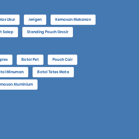
las Ukur
Jerigen
Kemasan Makanan
t Salep
Standing Pouch Grosir
ples
Botol Pet
Pouch Cair
tol Minuman
Botol Tetes Mata
masan Aluminium