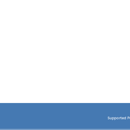
dan masih banyak lagi.
Dapatkan seluruh kebutuhan
kemasan plastik
Anda di UD-Adhi
produsen kemasan plastik berkualitas dan tepercaya.
Supported 