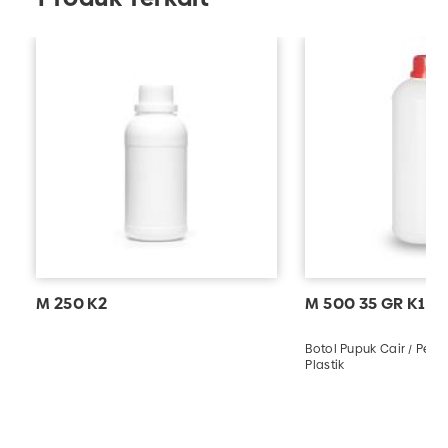
M 250 K2
M 500 35 GR K1 (A
Botol Pupuk Cair / Perta
Plastik