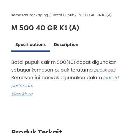
Kemasan Packaging
Botol Pupuk
M 500 40 GR K1 (A)
M 500 40 GR K1 (A)
Specifications
Description
Botol pupuk cair m 500(40)
dapat digunakan
sebagai kemasan pupuk terutama
.
pupuk cair
Kemasan ini banyak digunakan dalam
industri
.
pertanian
Botol ini memiliki berbagai ukuran mulai dari
50 ml hingga 1000 ml.
kami juga menyediakan jasa
Pabrik botol plastik
custom untuk produk-produk berbahan
Produk Terkait
plastik.