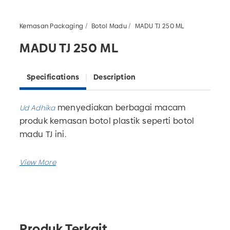
Kemasan Packaging
Botol Madu
MADU TJ 250 ML
MADU TJ 250 ML
Specifications
Description
menyediakan berbagai macam
Ud Adhika
produk kemasan botol plastik seperti botol
madu TJ ini.
Kemasan botol madu TJ 250ml ini dapat
digunakan dalam
industri makanan.
Tersedia juga dalam ukuran 100ml.
Produk Terkait
Pabrik botol plastik kami juga menerima