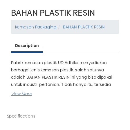
BAHAN PLASTIK RESIN
Kemasan Packaging
BAHAN PLASTIK RESIN
Description
Pabrik kemasan plastik UD Adhika menyediakan
berbagai jenis kemasan plastik, salah satunya
adalah BAHAN PLASTIK RESIN ini yang bisa dipakai
untuk industri pertanian. Tidak hanya itu, tersedia
juga botol pupuk, kemasan alumunium, galon, botol
farmasi dan masih banyak lagi. Anda juga bisa
memesan custom kemasan plastik sesuai kebutuhan
bisnis Anda. Tunggu apa lagi? Segera hubungi UD
Specifications
Adhika untuk memesan kemasan plastik berkualitas!