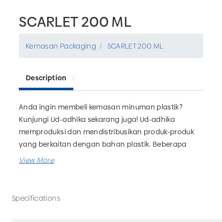
SCARLET 200 ML
Kemasan Packaging
SCARLET 200 ML
Description
Anda ingin membeli kemasan minuman plastik?
Kunjungi Ud-adhika sekarang juga! Ud-adhika
memproduksi dan mendistribusikan produk-produk
yang berkaitan dengan bahan plastik. Beberapa
kemasan yang dapat Anda temukan diantaranya
botol, gelas, kemasan jamu, kemasan obat, dll.
Tersedia grosir SCARLET 200 ML untuk kebutuhan
bisnis minuman Anda. UD Adhika juga menerima
Specifications
custom kemasan minuman sesuai kebutuhan.