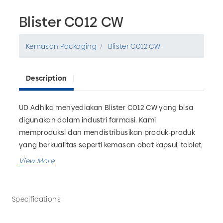
Blister C012 CW
Kemasan Packaging
Blister C012 CW
Description
UD Adhika menyediakan Blister C012 CW yang bisa
digunakan dalam industri farmasi. Kami
memproduksi dan mendistribusikan produk-produk
yang berkualitas seperti kemasan obat kapsul, tablet,
sirup, madu, dan lain-lain terutama untuk farmasi,
herbal dan industri baik partai besar atau partai kecil.
Pesan kemasan farmasi kebutuhan Anda di UD
Adhika sekarang juga!
Specifications