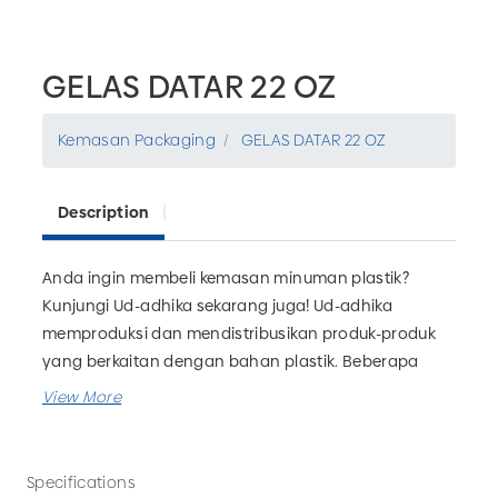
GELAS DATAR 22 OZ
Kemasan Packaging
GELAS DATAR 22 OZ
Description
Anda ingin membeli kemasan minuman plastik?
Kunjungi Ud-adhika sekarang juga! Ud-adhika
memproduksi dan mendistribusikan produk-produk
yang berkaitan dengan bahan plastik. Beberapa
kemasan yang dapat Anda temukan diantaranya
botol, gelas, kemasan jamu, kemasan obat, dll.
Tersedia grosir GELAS DATAR 22 OZ untuk kebutuhan
bisnis minuman Anda. UD Adhika juga menerima
Specifications