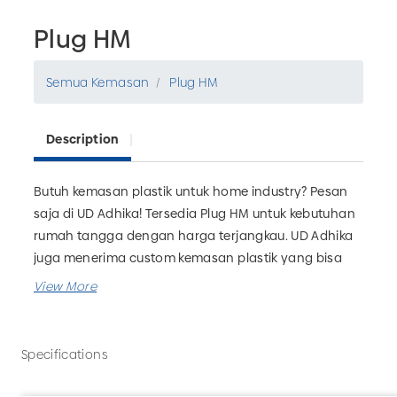
Plug HM
Semua Kemasan
Plug HM
Description
Butuh kemasan plastik untuk home industry? Pesan
saja di UD Adhika! Tersedia Plug HM untuk kebutuhan
rumah tangga dengan harga terjangkau. UD Adhika
juga menerima custom kemasan plastik yang bisa
disesuaikan dengan kebutuhan bisnis Anda. Tunggu
apa lagi? Pesan sekarang hanya di UD Adhika, Pabrik
Kemasan Plastik Malang.
Specifications