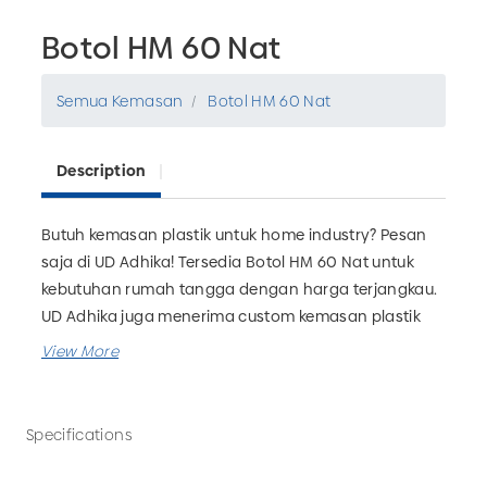
Botol HM 60 Nat
Semua Kemasan
Botol HM 60 Nat
Description
Butuh kemasan plastik untuk home industry? Pesan
saja di UD Adhika! Tersedia Botol HM 60 Nat untuk
kebutuhan rumah tangga dengan harga terjangkau.
UD Adhika juga menerima custom kemasan plastik
yang bisa disesuaikan dengan kebutuhan bisnis
Anda. Tunggu apa lagi? Pesan sekarang hanya di UD
Adhika, Pabrik Kemasan Plastik Malang.
Specifications