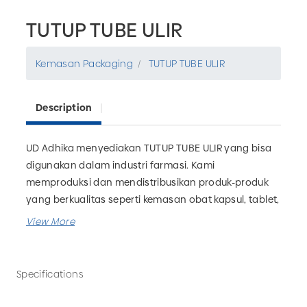
TUTUP TUBE ULIR
Kemasan Packaging
TUTUP TUBE ULIR
Description
UD Adhika menyediakan TUTUP TUBE ULIR yang bisa
digunakan dalam industri farmasi. Kami
memproduksi dan mendistribusikan produk-produk
yang berkualitas seperti kemasan obat kapsul, tablet,
sirup, madu, dan lain-lain terutama untuk farmasi,
herbal dan industri baik partai besar atau partai kecil.
Pesan kemasan farmasi kebutuhan Anda di UD
Adhika sekarang juga!
Specifications