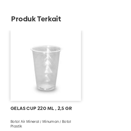
kami juga menyediakan jasa
Pabrik botol plastik
custom untuk produk-produk berbahan
Produk Terkait
plastik.
GELAS CUP 220 ML , 2,5 GR
Botol Air Mineral / Minuman / Botol
Plastik