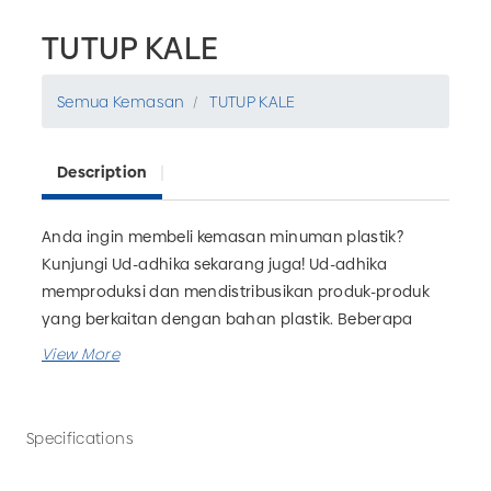
TUTUP KALE
Semua Kemasan
TUTUP KALE
Description
Anda ingin membeli kemasan minuman plastik?
Kunjungi Ud-adhika sekarang juga! Ud-adhika
memproduksi dan mendistribusikan produk-produk
yang berkaitan dengan bahan plastik. Beberapa
kemasan yang dapat Anda temukan diantaranya
botol, gelas, kemasan jamu, kemasan obat, dll.
Tersedia grosir TUTUP KALE untuk kebutuhan bisnis
minuman Anda. UD Adhika juga menerima custom
Specifications
kemasan minuman sesuai kebutuhan.