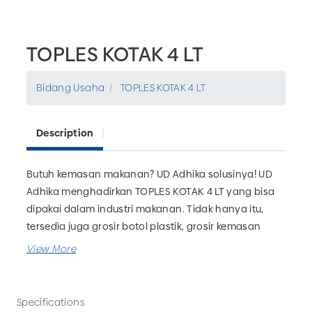
TOPLES KOTAK 4 LT
Bidang Usaha
TOPLES KOTAK 4 LT
Description
Butuh kemasan makanan? UD Adhika solusinya! UD
Adhika menghadirkan TOPLES KOTAK 4 LT yang bisa
dipakai dalam industri makanan. Tidak hanya itu,
tersedia juga grosir botol plastik, grosir kemasan
farmasi, grosir kemasan rumah tangga dan masih
banyak lagi. Pesan kebutuhan packaging produk
bisnis Anda hanya di UD Adhika!
Specifications