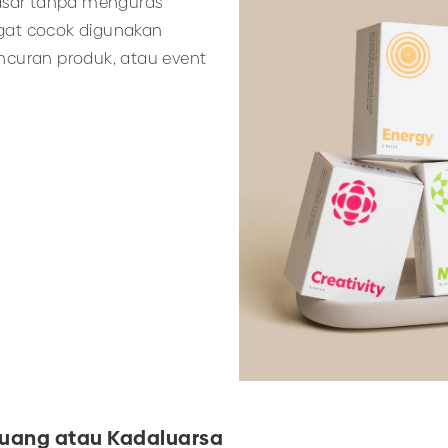
asar tanpa menguras
ngat cocok digunakan
curan produk, atau event
buang atau Kadaluarsa