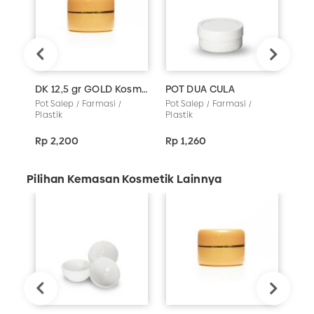
DK 12,5 gr GOLD Kosmetik
POT DUA CULA
POT
Pot Salep / Farmasi /
Pot Salep / Farmasi /
Pot 
Plastik
Plastik
Plas
Rp 2,200
Rp 1,260
Rp 
Pilihan Kemasan Kosmetik Lainnya