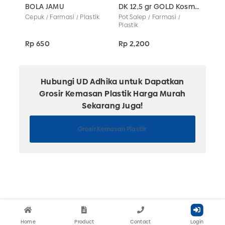
BOLA JAMU
DK 12,5 gr GOLD Kosmetik
POT
Cepuk / Farmasi / Plastik
Pot Salep / Farmasi /
Pot 
Plastik
Plas
Rp 650
Rp 2,200
Rp 
Hubungi UD Adhika untuk Dapatkan
Grosir Kemasan Plastik Harga Murah
Sekarang Juga!
Grosir Kemasan Plastik
Home
Product
Contact
Login