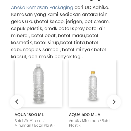
Aneka Kemasan Packaging
dari UD Adhika.
Kemasan yang kami sediakan antara lain
gelas ukur,botol kecap, jerigen, pot cream,
cepuk plastik, amdk,botol spray,botol air
mineral, botol obat, botol madu,botol
kosmetik, botol sirup,botol tinta,botol
sabun,toples sambal, botol minyak,botol
kapsul, dan masih banyak lagi.
AQUA 1500 ML
AQUA 600 ML A
BO
Botol Air Mineral /
Amdk / Minuman / Botol
Boto
Minuman / Botol Plastik
Plastik
Boto