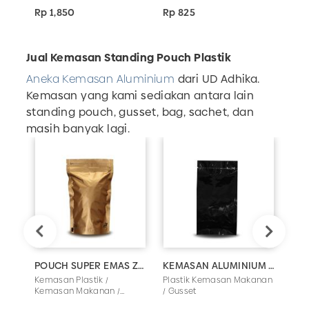
Rp 1,850
Rp 825
Rp 
Jual Kemasan Standing Pouch Plastik
Aneka Kemasan Aluminium
dari UD Adhika.
Kemasan yang kami sediakan antara lain
standing pouch, gusset, bag, sachet, dan
masih banyak lagi.
POUCH SUPER EMAS ZIPPER 250 GR
KEMASAN ALUMINIUM GUSET SUPER HITAM 750 GR
SAC
Kemasan Plastik /
Plastik Kemasan Makanan
Plas
Kemasan Makanan /
/ Gusset
Kem
Standing Pouch