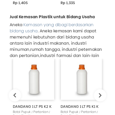
Rp 1,405
Rp 1,335
Rp 
Jual Kemasan Plastik untuk Bidang Usaha
Aneka
Kemasan yang dibagi berdasarkan
bidang usaha
. Aneka kemasan kami dapat
memenuhi kebutuhan dari bidang usaha
antara lain industri makanan, industri
minuman,rumah tangga, industri peternakan
dan pertanian,industri farmasi dan lain-lain
DANDANG 1 LT PS K2 K
DANDANG 1 LT PS K1 K
EST
Botol Pupuk / Pertanian /
Botol Pupuk / Pertanian /
Boto