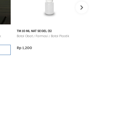
TM 10 ML NAT SEGEL (S)
TM 5 ML PS SEGEL
k
Botol Obat / Farmasi / Botol Plastik
Botol Obat / Farma
Rp 1,200
Rp 1,150