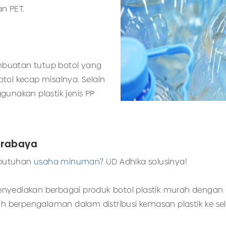
n PET.
mbuatan tutup botol yang
tol kecap misalnya. Selain
gunakan plastik jenis PP
Surabaya
kebutuhan
usaha minuman
? UD Adhika solusinya!
yediakan berbagai produk botol plastik murah dengan kua
ah berpengalaman dalam distribusi kemasan plastik ke se