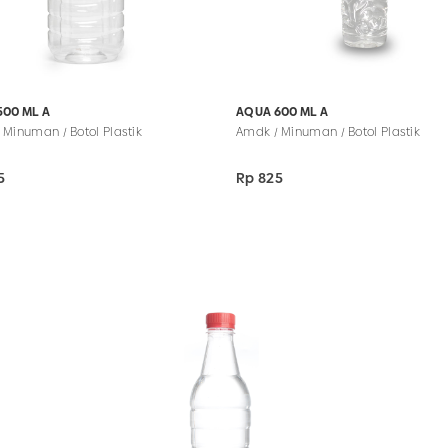
500 ML A
AQUA 600 ML A
 Minuman / Botol Plastik
Amdk / Minuman / Botol Plastik
5
Rp 825