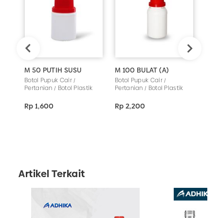
M 50 PUTIH SUSU
M 100 BULAT (A)
M 1
Botol Pupuk Cair /
Botol Pupuk Cair /
Boto
Pertanian / Botol Plastik
Pertanian / Botol Plastik
Pert
Rp 1,600
Rp 2,200
Rp 
Artikel Terkait