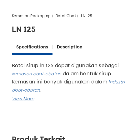
Kemasan Packaging
Botol Obat
LN 125
LN 125
Specifications
Description
Botol sirup ln 125
dapat digunakan sebagai
dalam bentuk sirup.
kemasan obat-obatan
Kemasan ini banyak digunakan dalam
industri
.
obat-obatan
Botol ini tersedia dalam beberapa ukuran,
yaitu
,
, dan
125 ml.
50 ml
100 ml
kami juga menyediakan jasa
Pabrik botol plastik
custom untuk produk-produk berbahan
Produk Terkait
plastik.