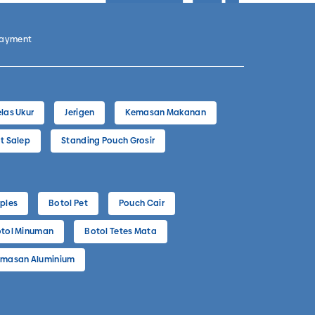
Payment
las Ukur
Jerigen
Kemasan Makanan
t Salep
Standing Pouch Grosir
ples
Botol Pet
Pouch Cair
tol Minuman
Botol Tetes Mata
masan Aluminium