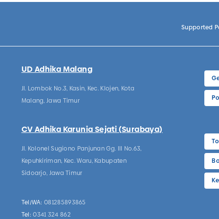
Supported 
UD Adhika Malang
Ge
Jl. Lombok No.3, Kasin, Kec. Klojen, Kota
Po
Malang, Jawa Timur
CV Adhika Karunia Sejati (Surabaya)
To
Jl. Kolonel Sugiono Panjunan Gg. III No.63,
Kepuhkiriman, Kec. Waru, Kabupaten
Bo
Sidoarjo, Jawa Timur
Ke
Tel/WA:
081285893865
Tel:
0341 324 862