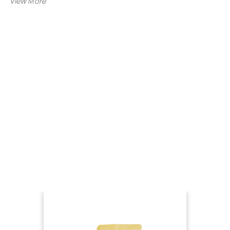
makanan.
Tersedia juga dalam ukuran 200gr.
Selain kemasan makanan ini, Ud Adhika juga menyed
kemasan packaging seperti botol minum,
botol minyak
dan lain-lain.
kami juga menyediakan jasa custom
Pabrik botol plastik
produk-produk berbahan plastik.