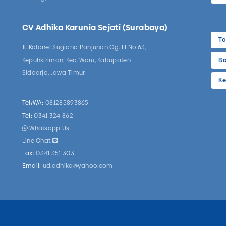
CV Adhika Karunia Sejati (Surabaya)
To
Jl. Kolonel Sugiono Panjunan Gg. III No.63,
Kepuhkiriman, Kec. Waru, Kabupaten
Bo
Sidoarjo, Jawa Timur
Ke
Tel/WA:
081285893865
Tel:
0341 324 862
Whatsapp Us
Line Chat
Fax:
0341 351 303
Email:
ud.adhika@yahoo.com