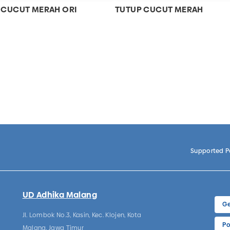
 CUCUT MERAH ORI
TUTUP CUCUT MERAH
Supported 
UD Adhika Malang
Ge
Jl. Lombok No.3, Kasin, Kec. Klojen, Kota
Po
Malang, Jawa Timur