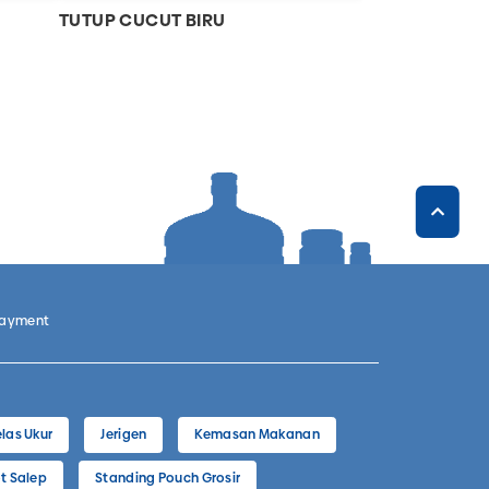
TUTUP CUCUT BIRU
Payment
las Ukur
Jerigen
Kemasan Makanan
t Salep
Standing Pouch Grosir