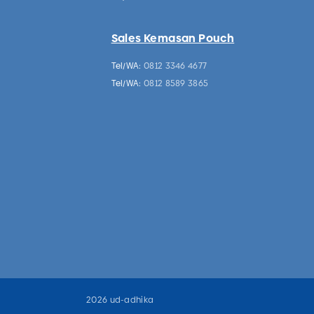
Sales Kemasan Pouch
Tel/WA:
0812 3346 4677
Tel/WA:
0812 8589 3865
2026 ud-adhika