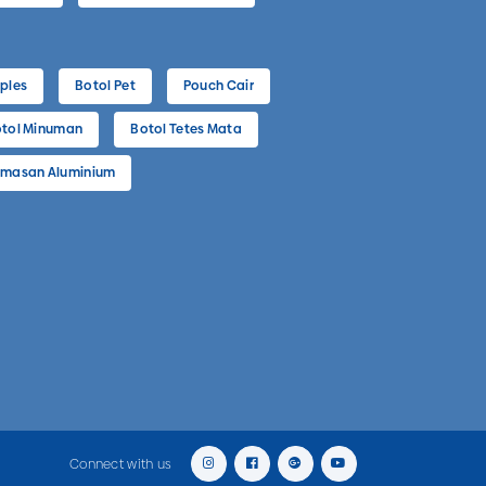
ples
Botol Pet
Pouch Cair
tol Minuman
Botol Tetes Mata
masan Aluminium
Connect with us