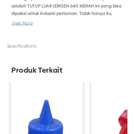
adalah TUTUP LUAR JERIGEN 640 MERAH ini yang bisa
dipakai untuk industri pertanian. Tidak hanya itu,
tersedia juga botol pupuk, kemasan alumunium,
galon, botol farmasi dan masih banyak lagi. Anda
juga bisa memesan custom kemasan plastik sesuai
kebutuhan bisnis Anda. Tunggu apa lagi? Segera
Specifications
hubungi UD Adhika untuk memesan kemasan plastik
berkualitas!
Produk Terkait