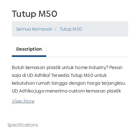
Tutup M50
Semua Kemasan
Tutup M50
Description
Butuh kemasan plastik untuk home industry? Pesan
saja di UD Adhika! Tersedia Tutup M50 untuk
kebutuhan rumah tangga dengan harga terjangkau.
UD Adhika juga menerima custom kemasan plastik
yang bisa disesuaikan dengan kebutuhan bisnis
Anda. Tunggu apa lagi? Pesan sekarang hanya di UD
Adhika, Pabrik Kemasan Plastik Malang.
Specifications