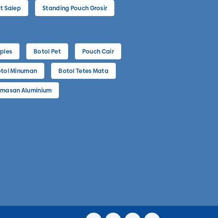
t Salep
Standing Pouch Grosir
ples
Botol Pet
Pouch Cair
tol Minuman
Botol Tetes Mata
masan Aluminium