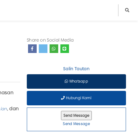
Share on Social Media
Salin Tautan
Whatsapp
masan
Hubungi Kami
, dan
ian
Send Message
47 liter.