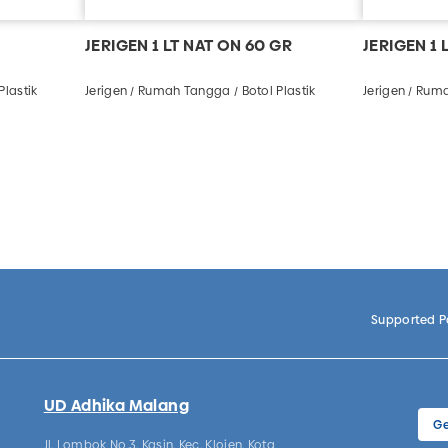
JERIGEN 1 LT NAT ON 60 GR
JERIGEN 1 
Plastik
Jerigen / Rumah Tangga / Botol Plastik
Jerigen / Ruma
Supported 
UD Adhika Malang
Ge
Jl. Lombok No.3, Kasin, Kec. Klojen, Kota