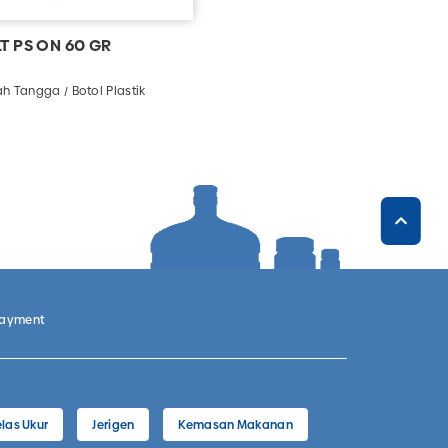
LT PS ON 60 GR
h Tangga / Botol Plastik
Payment
las Ukur
Jerigen
Kemasan Makanan