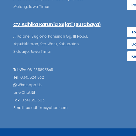
Po
Malang, Jawa Timur
CV Adhika Karunia Sejati (Surabaya)
To
Jl. Kolonel Sugiono Panjunan Gg. III No.63,
Kepuhkiriman, Kec. Waru, Kabupaten
Bo
Sidoarjo, Jawa Timur
Ke
Tel/WA:
081285893865
Tel:
0341 324 862
Whatsapp Us
Line Chat
Fax:
0341 351 303
Email:
ud.adhika@yahoo.com