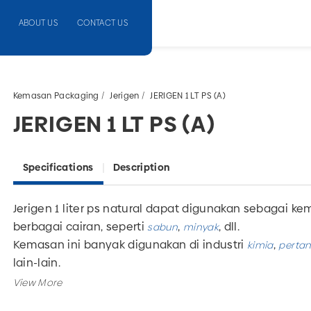
ABOUT US
CONTACT US
Kemasan Packaging
Jerigen
JERIGEN 1 LT PS (A)
JERIGEN 1 LT PS (A)
Specifications
Description
Jerigen 1 liter ps natural
dapat digunakan sebagai ke
berbagai cairan, seperti
,
, dll.
sabun
minyak
Kemasan ini banyak digunakan di industri
,
kimia
pertan
lain-lain.
ini memiliki berbagai ukuran dari
hingga 
Jerigen
500 ml