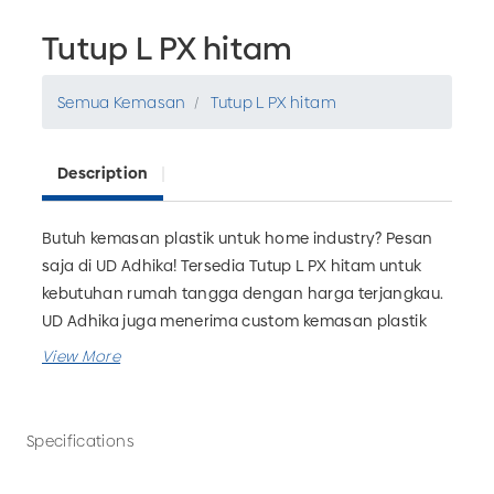
Tutup L PX hitam
Semua Kemasan
Tutup L PX hitam
Description
Butuh kemasan plastik untuk home industry? Pesan
saja di UD Adhika! Tersedia Tutup L PX hitam untuk
kebutuhan rumah tangga dengan harga terjangkau.
UD Adhika juga menerima custom kemasan plastik
yang bisa disesuaikan dengan kebutuhan bisnis
Anda. Tunggu apa lagi? Pesan sekarang hanya di UD
Adhika, Pabrik Kemasan Plastik Malang.
Specifications