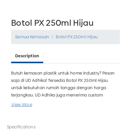
Botol PX 250ml Hijau
Semua Kemasan
Botol PX 250ml Hijau
Description
Butuh kemasan plastik untuk home industry? Pesan
saja di UD Adhika! Tersedia Botol PX 250ml Hijau
untuk kebutuhan rumah tangga dengan harga
terjangkau. UD Adhika juga menerima custom
kemasan plastik yang bisa disesuaikan dengan
kebutuhan bisnis Anda. Tunggu apa lagi? Pesan
sekarang hanya di UD Adhika, Pabrik Kemasan Plastik
Malang.
Specifications