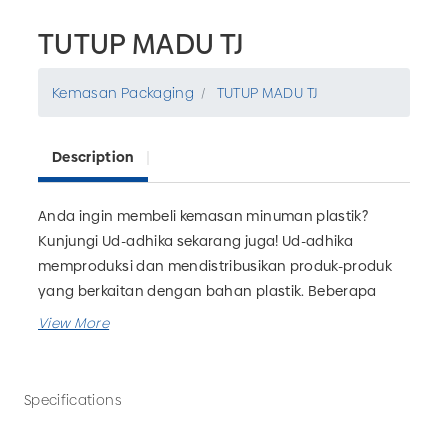
TUTUP MADU TJ
Kemasan Packaging
TUTUP MADU TJ
Description
Anda ingin membeli kemasan minuman plastik?
Kunjungi Ud-adhika sekarang juga! Ud-adhika
memproduksi dan mendistribusikan produk-produk
yang berkaitan dengan bahan plastik. Beberapa
kemasan yang dapat Anda temukan diantaranya
botol, gelas, kemasan jamu, kemasan obat, dll.
Tersedia grosir TUTUP MADU TJ untuk kebutuhan
bisnis minuman Anda. UD Adhika juga menerima
Specifications
custom kemasan minuman sesuai kebutuhan.