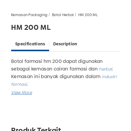
Kemasan Packaging
Botol Herbal
HM 200 ML
HM 200 ML
Specifications
Description
Botol farmasi hm 200
dapat digunakan
sebagai kemasan cairan farmasi dan
.
herbal
Kemasan ini banyak digunakan dalam
industri
.
farmasi
Botol ini hadir dalam 2 ukuran yaitu ukuran
dan
botol farmasi hm 200.
botol farmasi hm 100
kami juga menyediakan jasa
Pabrik botol plastik
custom untuk produk-produk berbahan
Produk Terkait
plastik.