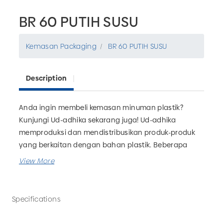
BR 60 PUTIH SUSU
Kemasan Packaging
BR 60 PUTIH SUSU
Description
Anda ingin membeli kemasan minuman plastik?
Kunjungi Ud-adhika sekarang juga! Ud-adhika
memproduksi dan mendistribusikan produk-produk
yang berkaitan dengan bahan plastik. Beberapa
kemasan yang dapat Anda temukan diantaranya
botol, gelas, kemasan jamu, kemasan obat, dll.
Tersedia grosir BR 60 PUTIH SUSU untuk kebutuhan
bisnis minuman Anda. UD Adhika juga menerima
Specifications
custom kemasan minuman sesuai kebutuhan.