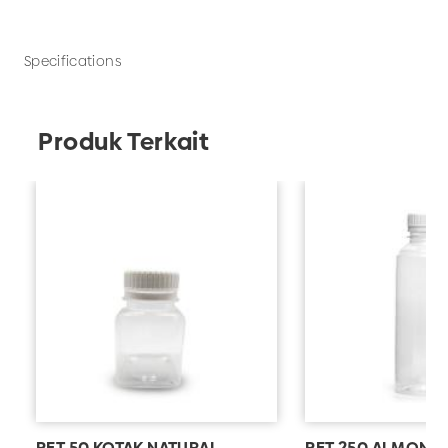
botol, gelas, kemasan jamu, kemasan obat, dll.
Tersedia grosir PET 100 ML NATURAL ULIR untuk
kebutuhan bisnis minuman Anda. UD Adhika juga
Specifications
menerima custom kemasan minuman sesuai
kebutuhan.
Produk Terkait
PET 50 KOTAK NATURAL
PET 250 ALMON L