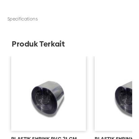
botol, gelas, kemasan jamu, kemasan obat, dll.
Tersedia grosir PLASTIK SHRINK PVC 15 CM untuk
kebutuhan bisnis minuman Anda. UD Adhika juga
Specifications
menerima custom kemasan minuman sesuai
kebutuhan.
Produk Terkait
PLASTIK SHRINK PVC 21 CM
PLASTIK SHRINK P