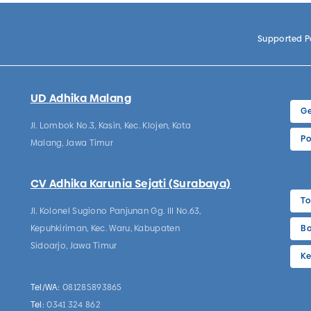
Supported 
UD Adhika Malang
Ge
Jl. Lombok No.3, Kasin, Kec. Klojen, Kota
Po
Malang, Jawa Timur
CV Adhika Karunia Sejati (Surabaya)
To
Jl. Kolonel Sugiono Panjunan Gg. III No.63,
Kepuhkiriman, Kec. Waru, Kabupaten
Bo
Sidoarjo, Jawa Timur
Ke
Tel/WA:
081285893865
Tel:
0341 324 862