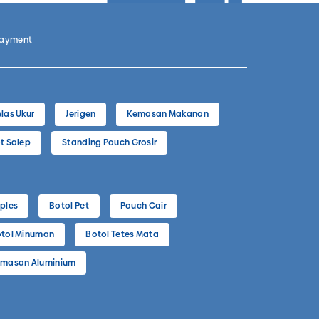
Payment
las Ukur
Jerigen
Kemasan Makanan
t Salep
Standing Pouch Grosir
ples
Botol Pet
Pouch Cair
tol Minuman
Botol Tetes Mata
masan Aluminium