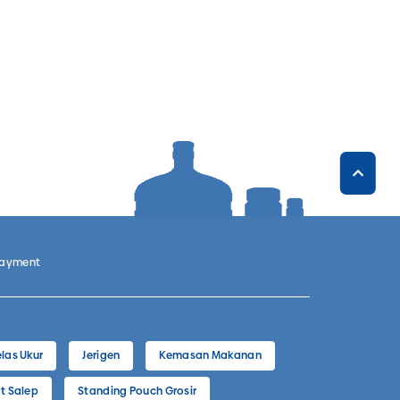
Payment
las Ukur
Jerigen
Kemasan Makanan
t Salep
Standing Pouch Grosir