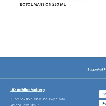
BOTOL MANSION 250 ML
Supported 
UD Adhika Malang
Ge
Jl. Lombok No.3, Kasin, Kec. Klojen, Kota
Po
Malang, Jawa Timur