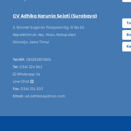
CV Adhika Karunia Sejati (Surabaya)
To
Jl. Kolonel Sugiono Panjunan Gg. III No.63,
Kepuhkiriman, Kec. Waru, Kabupaten
Bo
Sidoarjo, Jawa Timur
Ke
Tel/WA:
081285893865
Tel:
0341 324 862
Whatsapp Us
Line Chat
Fax:
0341 351 303
Email:
ud.adhika@yahoo.com