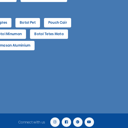
ples
Botol Pet
Pouch Cair
tol Minuman
Botol Tetes Mata
masan Aluminium
Connect with us