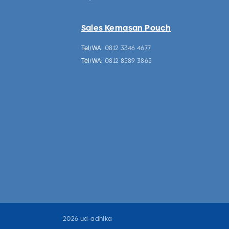
Sales Kemasan Pouch
Tel/WA:
0812 3346 4677
Tel/WA:
0812 8589 3865
2026 ud-adhika