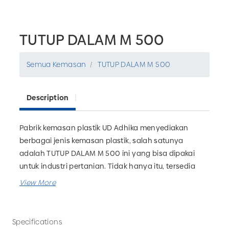
TUTUP DALAM M 500
Semua Kemasan
TUTUP DALAM M 500
Description
Pabrik kemasan plastik UD Adhika menyediakan
berbagai jenis kemasan plastik, salah satunya
adalah TUTUP DALAM M 500 ini yang bisa dipakai
untuk industri pertanian. Tidak hanya itu, tersedia
juga botol pupuk, kemasan alumunium, galon, botol
farmasi dan masih banyak lagi. Anda juga bisa
memesan custom kemasan plastik sesuai kebutuhan
bisnis Anda. Tunggu apa lagi? Segera hubungi UD
Specifications