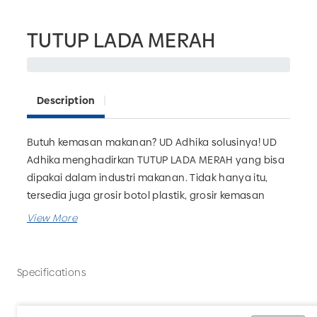
TUTUP LADA MERAH
Description
Butuh kemasan makanan? UD Adhika solusinya! UD
Adhika menghadirkan TUTUP LADA MERAH yang bisa
dipakai dalam industri makanan. Tidak hanya itu,
tersedia juga grosir botol plastik, grosir kemasan
farmasi, grosir kemasan rumah tangga dan masih
banyak lagi. Pesan kebutuhan packaging produk
bisnis Anda hanya di UD Adhika!
Specifications