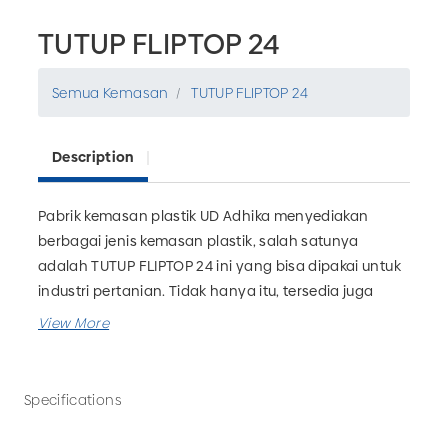
TUTUP FLIPTOP 24
Semua Kemasan
TUTUP FLIPTOP 24
Description
Pabrik kemasan plastik UD Adhika menyediakan
berbagai jenis kemasan plastik, salah satunya
adalah TUTUP FLIPTOP 24 ini yang bisa dipakai untuk
industri pertanian. Tidak hanya itu, tersedia juga
botol pupuk, kemasan alumunium, galon, botol
farmasi dan masih banyak lagi. Anda juga bisa
memesan custom kemasan plastik sesuai kebutuhan
bisnis Anda. Tunggu apa lagi? Segera hubungi UD
Specifications
Adhika untuk memesan kemasan plastik berkualitas!