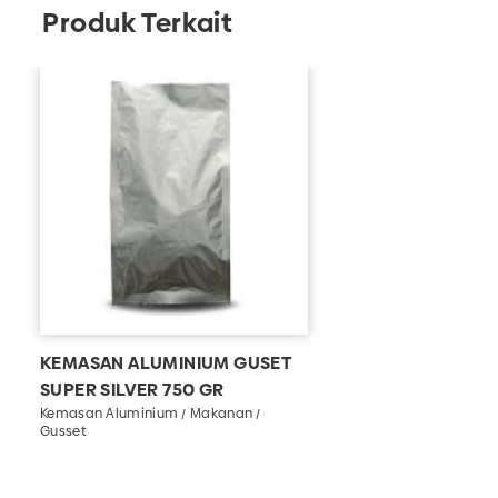
Produk Terkait
warna, yaitu merah,
, dll.
emas
Ukuran yang tersedia untuk kemasan ini
adalah
hingga
.
250 gr
2000 gr
kami juga menyediakan jasa
Pabrik botol plastik
custom untuk produk-produk berbahan
plastik.
KEMASAN ALUMINIUM GUSET
SUPER SILVER 750 GR
Kemasan Aluminium / Makanan /
Gusset