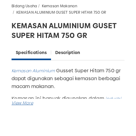
Bidang Usaha
Kemasan Makanan
KEMASAN ALUMINIUM GUSET SUPER HITAM 750 GR
KEMASAN ALUMINIUM GUSET
SUPER HITAM 750 GR
Specifications
Description
Gusset Super Hitam 750 gr
Kemasan Aluminium
dapat digunakan sebagai kemasan berbagai
macam makanan.
Kemasan ini banyak digunakan dalam
industri
.
makanan
Kemasan ini memilik spesifikasi PET/ALU/SPE -
75 micron= 9,5cm x 25cm.
Kemasan jenis ini memiliki bermacam-macam