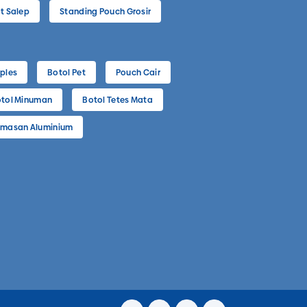
t Salep
Standing Pouch Grosir
ples
Botol Pet
Pouch Cair
tol Minuman
Botol Tetes Mata
masan Aluminium