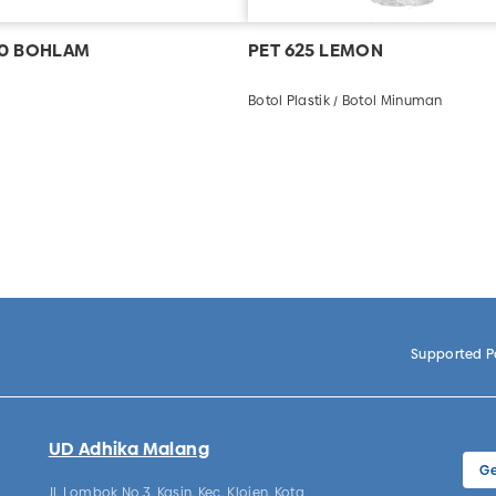
20 BOHLAM
PET 625 LEMON
Botol Plastik / Botol Minuman
Supported 
UD Adhika Malang
Ge
Jl. Lombok No.3, Kasin, Kec. Klojen, Kota