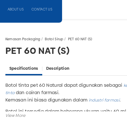
ABOUT US
CONTACT US
Kemasan Packaging
Botol Sirup
PET 60 NAT (S)
PET 60 NAT (S)
Specifications
Description
Botol tinta pet 60 Natural
dapat digunakan sebagai
k
dan cairan farmasi.
tinta
Kemasan ini biasa digunakan dalam
.
industri farmasi
Botol ini tersedia dalam beberapa ukuran yaitu 60 ml
dan
.
170 ml