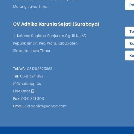
Po
Malang, Jawa Timur
CV Adhika Karunia Sejati (Surabaya)
To
Jl. Kolonel Sugiono Panjunan Gg. III No.63,
Kepuhkiriman, Kec. Waru, Kabupaten
Bo
Sidoarjo, Jawa Timur
Ke
Tel/WA:
081285893865
Tel:
0341 324 862
Whatsapp Us
Line Chat
Fax:
0341 351 303
Email:
ud.adhika@yahoo.com