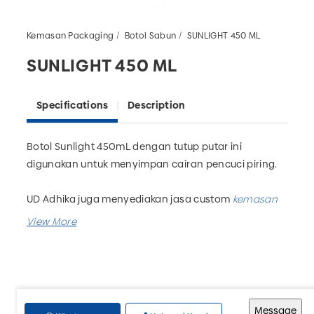
Kemasan Packaging
Botol Sabun
SUNLIGHT 450 ML
SUNLIGHT 450 ML
Specifications
Description
Botol Sunlight 450mL dengan tutup putar ini
digunakan untuk menyimpan cairan pencuci piring.
UD Adhika juga menyediakan jasa custom
kemasan
plastik
untuk aneka bidang usaha. Seperti
botol
lotion
,
botol pupuk
,
botol pupuk cair
,
botol lem
, dan
masih banyak lagi.
Harga terjangkau dan pemesanan mudah. Hubungi
UD Adhika sekarang juga!