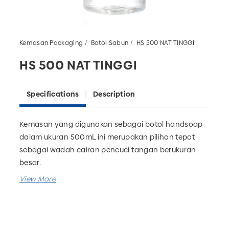
Kemasan Packaging
Botol Sabun
HS 500 NAT TINGGI
HS 500 NAT TINGGI
Specifications
Description
Kemasan yang digunakan sebagai botol handsoap
dalam ukuran 500mL ini merupakan pilihan tepat
sebagai wadah cairan pencuci tangan berukuran
besar.
Kemasan ini bisa digunakan untuk
industri farmasi
dan
rumah tangga
.
Selain botol handsoap 500mL, tersedia pula
botol