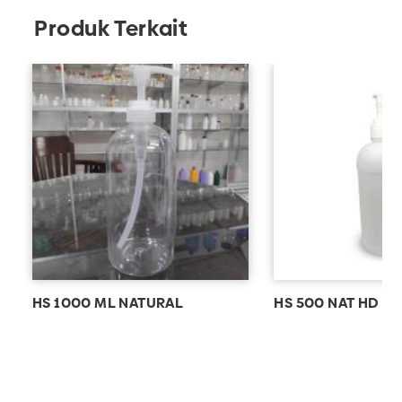
sirup
,
botol tinta
,
botol sabun
, dan masih banyak
Produk Terkait
lagi.
Dapatkan hanya di UD Adhika, produsen botol plastik
berkualitas.
HS 1000 ML NATURAL
HS 500 NAT HD