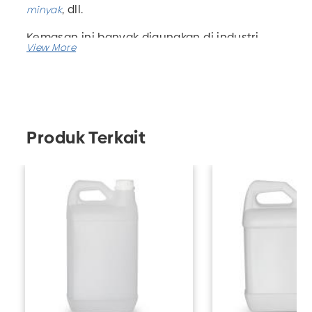
, dll.
minyak
Kemasan ini banyak digunakan di industri
,
, dan lain-lain.
kimia
pertanian
ini memiliki berbagai ukuran dari
Jerigen
500 ml
hingga 47 liter.
Jerigen ini memiliki ukuran 66 mm x 89 mm
Produk Terkait
dengan tinggi 135 mm.
kami juga menyediakan jasa
Pabrik botol plastik
custom untuk produk-produk berbahan
plastik.
*
Info seputar cara merawat galon air atau jerigen.