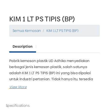
KIM 1 LT PS TIPIS (BP)
Semua Kemasan
KIM 1 LT PS TIPIS (BP)
Description
Pabrik kemasan plastik UD Adhika menyediakan
berbagai jenis kemasan plastik, salah satunya
adalah KIM 1 LT PS TIPIS (BP) ini yang bisa dipakai
untuk industri pertanian. Tidak hanya itu, tersedia
juga botol pupuk, kemasan alumunium, galon, botol
farmasi dan masih banyak lagi. Anda juga bisa
memesan custom kemasan plastik sesuai kebutuhan
bisnis Anda. Tunggu apa lagi? Segera hubungi UD
Specifications