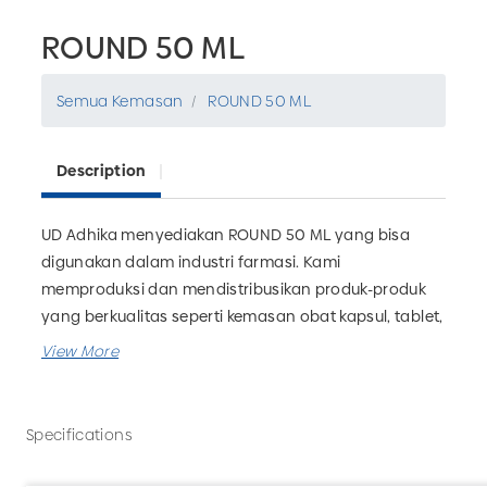
ROUND 50 ML
Semua Kemasan
ROUND 50 ML
Description
UD Adhika menyediakan ROUND 50 ML yang bisa
digunakan dalam industri farmasi. Kami
memproduksi dan mendistribusikan produk-produk
yang berkualitas seperti kemasan obat kapsul, tablet,
sirup, madu, dan lain-lain terutama untuk farmasi,
herbal dan industri baik partai besar atau partai kecil.
Pesan kemasan farmasi kebutuhan Anda di UD
Adhika sekarang juga!
Specifications