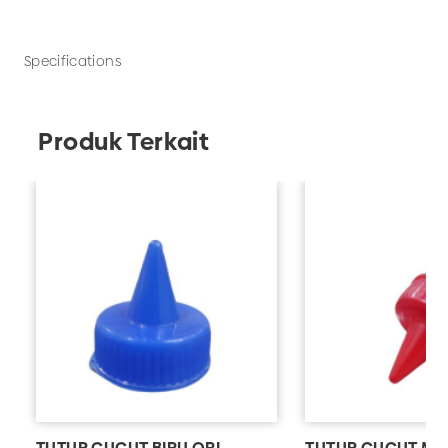
banyak lagi. Pesan kebutuhan packaging produk
bisnis Anda hanya di UD Adhika!
Specifications
Produk Terkait
TUTUP CUCUT BIRU ORI
TUTUP CUCUT ME