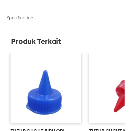
masih banyak lagi. Pesan kebutuhan packaging
produk bisnis Anda hanya di UD Adhika!
Specifications
Produk Terkait
TUTUP CUCUT BIRU ORI
TUTUP CUCUT ME